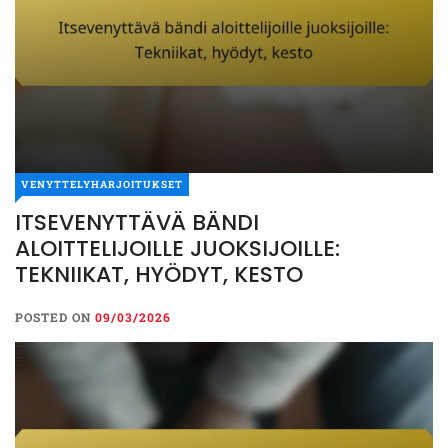
VENYTTELYHARJOITUKSET
VENYTTELYHARJOITUKSET
ITSEVENYTTÄVÄ BÄNDI
ITSEVENYTTÄVÄ BÄNDI
ALOITTELIJOILLE JUOKSIJOILLE:
ALOITTELIJOILLE
TEKNIIKAT, HYÖDYT, KESTO
LIT:
JUOKSIJOILLE: TEKNIIKAT,
HYÖDYT, KESTO
POSTED ON
09/03/2026
POSTED ON
09/03/2026