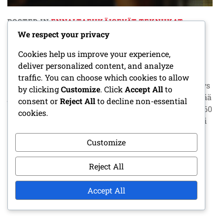
POSTED IN
ENNALTAEHKÄISEVÄT TEKNIIKAT
We respect your privacy
Juoksun jälkeinen palautuminen on ratkaisevan
Cookies help us improve your experience,
tärkeää aloittelijajuoksijoille suorituskyvyn
deliver personalized content, and analyze
parantamiseksi ja vammojen ehkäisemiseksi.
traffic. You can choose which cookies to allow
Sisällyttämällä menetelmiä, kuten venyttely, nesteytys
by clicking
Customize
. Click
Accept All
to
ja oikea ravinto, juoksijat voivat tehokkaasti täydentää
consent or
Reject All
to decline non-essential
energiaansa ja vähentää lihaskipuja. Varaamalla 30-60
cookies.
minuuttia näille palautumistoimille voi merkittävästi
parantaa yleistä hyvinvointia ja varmistaa
Customize
sujuvamman siirtymisen harjoitusten välillä. Key
sections in the article: Toggle
Reject All
CONTINUE READING
Accept All