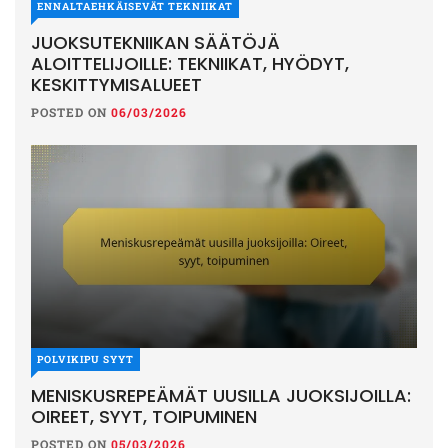
ENNALTAEHKÄISEVÄT TEKNIIKAT
JUOKSUTEKNIIKAN SÄÄTÖJÄ
ALOITTELIJOILLE: TEKNIIKAT, HYÖDYT,
KESKITTYMISALUEET
POSTED ON
06/03/2026
POLVIKIPU SYYT
MENISKUSREPEÄMÄT UUSILLA JUOKSIJOILLA:
OIREET, SYYT, TOIPUMINEN
POSTED ON
05/03/2026