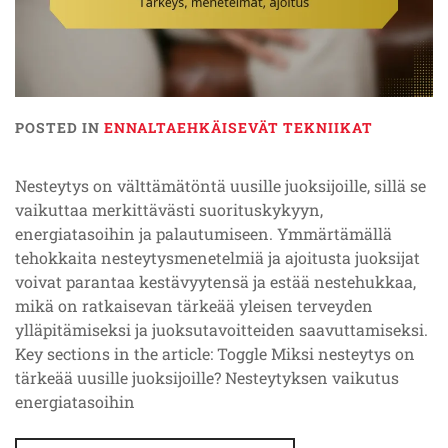
POSTED IN
ENNALTAEHKÄISEVÄT TEKNIIKAT
Nesteytys on välttämätöntä uusille juoksijoille, sillä se
vaikuttaa merkittävästi suorituskykyyn,
energiatasoihin ja palautumiseen. Ymmärtämällä
tehokkaita nesteytysmenetelmiä ja ajoitusta juoksijat
voivat parantaa kestävyytensä ja estää nestehukkaa,
mikä on ratkaisevan tärkeää yleisen terveyden
ylläpitämiseksi ja juoksutavoitteiden saavuttamiseksi.
Key sections in the article: Toggle Miksi nesteytys on
tärkeää uusille juoksijoille? Nesteytyksen vaikutus
energiatasoihin