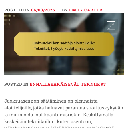
POSTED ON
06/03/2026
BY
EMILY CARTER
POSTED IN
ENNALTAEHKÄISEVÄT TEKNIIKAT
Juoksuasennon säätäminen on olennaista
aloittelijoille, jotka haluavat parantaa suorituskykyään
ja minimoida loukkaantumisriskin. Keskittymällä
keskeisiin tekniikoihin, kuten asentoon,