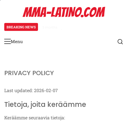
Skip
MMA-LATINO.COM
to
content
BREAKING NEWS
3 months ago
Juoksutekniikan säätöjä aloittelij
Menu
Primary
Menu
PRIVACY POLICY
Last updated: 2026-02-07
Tietoja, joita keräämme
Keräämme seuraavia tietoja: