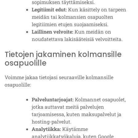
sopimuksen täyttämiseksi.
Legitiimit edut:
Kun käsittely on tarpeen
meidän tai kolmansien osapuolten
legitiimien etujen suojaamiseksi.
Laillinen velvoite:
Kun meidän on
noudatettava lakisääteisiä velvoitteita.
Tietojen jakaminen kolmansille
osapuolille
Voimme jakaa tietojasi seuraaville kolmansille
osapuolille:
Palveluntarjoajat:
Kolmannet osapuolet,
jotka auttavat meitä palvelujen
tarjoamisessa, kuten maksupalvelut ja
hosting-palvelut.
Analytiikka:
Käytämme
analytiikkatyökaluja, kuten Google