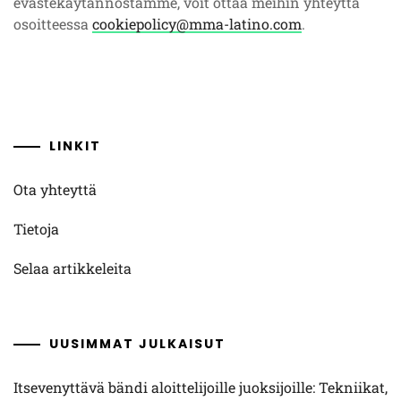
evästekäytännöstämme, voit ottaa meihin yhteyttä
osoitteessa
cookiepolicy@mma-latino.com
.
LINKIT
Ota yhteyttä
Tietoja
Selaa artikkeleita
UUSIMMAT JULKAISUT
Itsevenyttävä bändi aloittelijoille juoksijoille: Tekniikat,