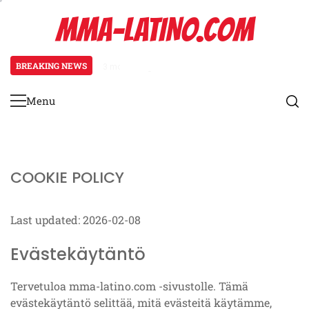
Skip
MMA-LATINO.COM
to
content
BREAKING NEWS
3 months ago
Juoksutekniikan säätöjä aloittelij
Menu
Primary
Menu
COOKIE POLICY
Last updated: 2026-02-08
Evästekäytäntö
Tervetuloa mma-latino.com -sivustolle. Tämä
evästekäytäntö selittää, mitä evästeitä käytämme,