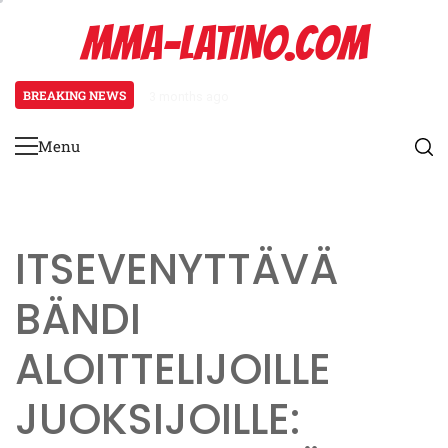
Skip
MMA-LATINO.COM
to
content
BREAKING NEWS
3 months ago
Juoksutekniikan säätöjä aloittelij
Menu
Primary
Menu
ITSEVENYTTÄVÄ
BÄNDI
ALOITTELIJOILLE
JUOKSIJOILLE: