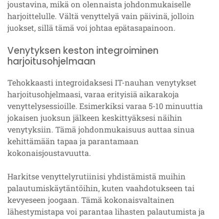
joustavina, mikä on olennaista johdonmukaiselle
harjoittelulle. Vältä venyttelyä vain päivinä, jolloin
juokset, sillä tämä voi johtaa epätasapainoon.
Venytyksen keston integroiminen
harjoitusohjelmaan
Tehokkaasti integroidaksesi IT-nauhan venytykset
harjoitusohjelmaasi, varaa erityisiä aikarakoja
venyttelysessioille. Esimerkiksi varaa 5-10 minuuttia
jokaisen juoksun jälkeen keskittyäksesi näihin
venytyksiin. Tämä johdonmukaisuus auttaa sinua
kehittämään tapaa ja parantamaan
kokonaisjoustavuutta.
Harkitse venyttelyrutiinisi yhdistämistä muihin
palautumiskäytäntöihin, kuten vaahdotukseen tai
kevyeseen joogaan. Tämä kokonaisvaltainen
lähestymistapa voi parantaa lihasten palautumista ja