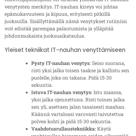
venytysten merkitys. IT-nauhan kireys voi johtaa
epämukavuuteen ja kipuun, erityisesti pitkillä
juoksuilla. Sisällyttämällä nämä venytykset rutiiniisi
voit edistää parempaa palautumista ja ylläpitää
johdonmukaista juoksuaikataulua.
Yleiset tekniikat IT-nauhan venyttämiseen
Pysty IT-nauhan venytys:
Seiso suorana,
risti yksi jalka toisen taakse ja kallistu sen
puolelle, joka on takana. Pidä 15-30
sekuntia.
Istuva IT-nauhan venytys:
Istu maassa,
yksi jalka ojennettuna. Risti toinen jalka
sen yli, asettaen jalan tasaisesti maahan.
Käännä vartaloasi varovasti taivutettua
polvea kohti ja pidä 15-30 sekuntia.
Vaahdotusrullaustekniikka:
Käytä
vaahtorullaa hieromaan reiden ulkosyrjää.