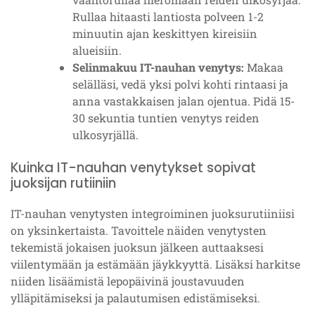
Rullaa hitaasti lantiosta polveen 1-2
minuutin ajan keskittyen kireisiin
alueisiin.
Selinmakuu IT-nauhan venytys:
Makaa
selälläsi, vedä yksi polvi kohti rintaasi ja
anna vastakkaisen jalan ojentua. Pidä 15-
30 sekuntia tuntien venytys reiden
ulkosyrjällä.
Kuinka IT-nauhan venytykset sopivat
juoksijan rutiiniin
IT-nauhan venytysten integroiminen juoksurutiiniisi
on yksinkertaista. Tavoittele näiden venytysten
tekemistä jokaisen juoksun jälkeen auttaaksesi
viilentymään ja estämään jäykkyyttä. Lisäksi harkitse
niiden lisäämistä lepopäivinä joustavuuden
ylläpitämiseksi ja palautumisen edistämiseksi.