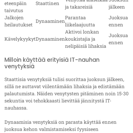
eteenpäin
Staattinen
ja takareisiä
jälkeen
taivutus
Jalkojen
Parantaa
Juoksua
Dynaaminen
heilautukset
liikelaajuutta
ennen
Aktivoi lonkan
Juoksua
Kävelykyykyt
Dynaaminen
koukistajia ja
ennen
nelipäisiä lihaksia
Milloin käyttää erityisiä IT-nauhan
venytyksiä
Staattisia venytyksiä tulisi suorittaa juoksun jälkeen,
sillä ne auttavat viilentämään lihaksia ja edistämään
palautumista. Näiden venytysten pitäminen noin 15-30
sekuntia voi tehokkaasti lievittää jännitystä IT-
nauhassa.
Dynaamisia venytyksiä on parasta käyttää ennen
juoksua kehon valmistamiseksi fyysiseen