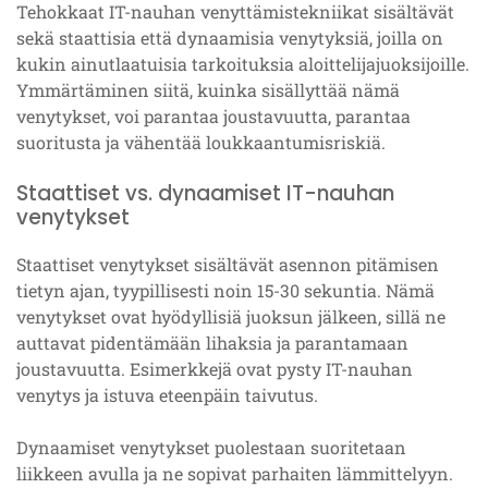
Tehokkaat IT-nauhan venyttämistekniikat sisältävät
sekä staattisia että dynaamisia venytyksiä, joilla on
kukin ainutlaatuisia tarkoituksia aloittelijajuoksijoille.
Ymmärtäminen siitä, kuinka sisällyttää nämä
venytykset, voi parantaa joustavuutta, parantaa
suoritusta ja vähentää loukkaantumisriskiä.
Staattiset vs. dynaamiset IT-nauhan
venytykset
Staattiset venytykset sisältävät asennon pitämisen
tietyn ajan, tyypillisesti noin 15-30 sekuntia. Nämä
venytykset ovat hyödyllisiä juoksun jälkeen, sillä ne
auttavat pidentämään lihaksia ja parantamaan
joustavuutta. Esimerkkejä ovat pysty IT-nauhan
venytys ja istuva eteenpäin taivutus.
Dynaamiset venytykset puolestaan suoritetaan
liikkeen avulla ja ne sopivat parhaiten lämmittelyyn.