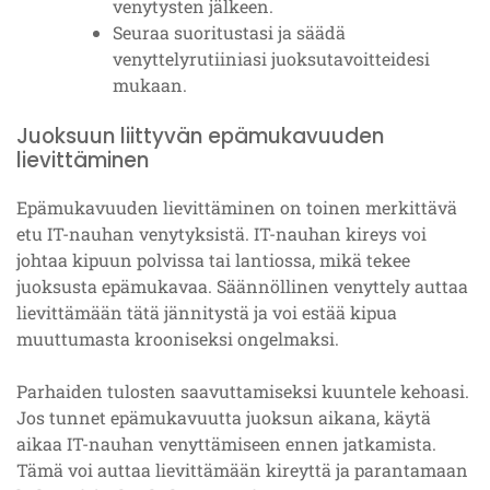
venytysten jälkeen.
Seuraa suoritustasi ja säädä
venyttelyrutiiniasi juoksutavoitteidesi
mukaan.
Juoksuun liittyvän epämukavuuden
lievittäminen
Epämukavuuden lievittäminen on toinen merkittävä
etu IT-nauhan venytyksistä. IT-nauhan kireys voi
johtaa kipuun polvissa tai lantiossa, mikä tekee
juoksusta epämukavaa. Säännöllinen venyttely auttaa
lievittämään tätä jännitystä ja voi estää kipua
muuttumasta krooniseksi ongelmaksi.
Parhaiden tulosten saavuttamiseksi kuuntele kehoasi.
Jos tunnet epämukavuutta juoksun aikana, käytä
aikaa IT-nauhan venyttämiseen ennen jatkamista.
Tämä voi auttaa lievittämään kireyttä ja parantamaan