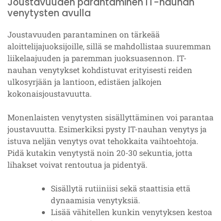
Joustavuuden parantaminen IT-nauhan
venytysten avulla
Joustavuuden parantaminen on tärkeää
aloittelijajuoksijoille, sillä se mahdollistaa suuremman
liikelaajuuden ja paremman juoksuasennon. IT-
nauhan venytykset kohdistuvat erityisesti reiden
ulkosyrjään ja lantioon, edistäen jalkojen
kokonaisjoustavuutta.
Monenlaisten venytysten sisällyttäminen voi parantaa
joustavuutta. Esimerkiksi pysty IT-nauhan venytys ja
istuva neljän venytys ovat tehokkaita vaihtoehtoja.
Pidä kutakin venytystä noin 20-30 sekuntia, jotta
lihakset voivat rentoutua ja pidentyä.
Sisällytä rutiiniisi sekä staattisia että
dynaamisia venytyksiä.
Lisää vähitellen kunkin venytyksen kestoa