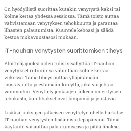
On hyödyllistä suorittaa kutakin venytystä kaksi tai
kolme kertaa yhdessä sessiossa. Tämä toisto auttaa
vahvistamaan venytyksen tehokkuutta ja parantaa
lihasten palautumista. Kuuntele kehoasi ja säädä
kestoa mukavuustasosi mukaan.
IT-nauhan venytysten suorittamisen tiheys
Aloittelijajuoksijoiden tulisi sisällyttää IT-nauhan
venytykset rutiiniinsa vähintään kolme kertaa
viikossa. Tämä tiheys auttaa ylläpitämään
joustavuutta ja estämään kireyttä, joka voi johtaa
vammoihin. Venyttely juoksujen jälkeen on erityisen
tehokasta, kun lihakset ovat lämpimiä ja joustavia.
Lisäksi juoksujen jälkeisen venyttelyn ohella harkitse
IT-nauhan venytysten lisäämistä lepopäivinä. Tämä
käytäntö voi auttaa palautumisessa ja pitää lihakset