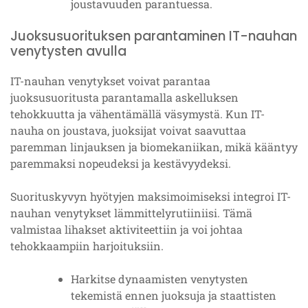
joustavuuden parantuessa.
Juoksusuorituksen parantaminen IT-nauhan
venytysten avulla
IT-nauhan venytykset voivat parantaa
juoksusuoritusta parantamalla askelluksen
tehokkuutta ja vähentämällä väsymystä. Kun IT-
nauha on joustava, juoksijat voivat saavuttaa
paremman linjauksen ja biomekaniikan, mikä kääntyy
paremmaksi nopeudeksi ja kestävyydeksi.
Suorituskyvyn hyötyjen maksimoimiseksi integroi IT-
nauhan venytykset lämmittelyrutiiniisi. Tämä
valmistaa lihakset aktiviteettiin ja voi johtaa
tehokkaampiin harjoituksiin.
Harkitse dynaamisten venytysten
tekemistä ennen juoksuja ja staattisten