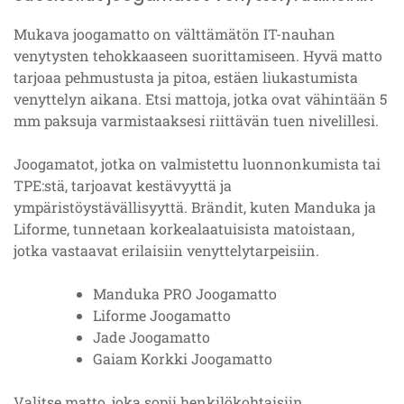
Mukava joogamatto on välttämätön IT-nauhan
venytysten tehokkaaseen suorittamiseen. Hyvä matto
tarjoaa pehmustusta ja pitoa, estäen liukastumista
venyttelyn aikana. Etsi mattoja, jotka ovat vähintään 5
mm paksuja varmistaaksesi riittävän tuen nivelillesi.
Joogamatot, jotka on valmistettu luonnonkumista tai
TPE:stä, tarjoavat kestävyyttä ja
ympäristöystävällisyyttä. Brändit, kuten Manduka ja
Liforme, tunnetaan korkealaatuisista matoistaan,
jotka vastaavat erilaisiin venyttelytarpeisiin.
Manduka PRO Joogamatto
Liforme Joogamatto
Jade Joogamatto
Gaiam Korkki Joogamatto
Valitse matto, joka sopii henkilökohtaisiin