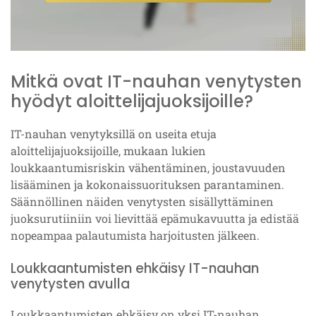
Mitkä ovat IT-nauhan venytysten
hyödyt aloittelijajuoksijoille?
IT-nauhan venytyksillä on useita etuja
aloittelijajuoksijoille, mukaan lukien
loukkaantumisriskin vähentäminen, joustavuuden
lisääminen ja kokonaissuorituksen parantaminen.
Säännöllinen näiden venytysten sisällyttäminen
juoksurutiiniin voi lievittää epämukavuutta ja edistää
nopeampaa palautumista harjoitusten jälkeen.
Loukkaantumisten ehkäisy IT-nauhan
venytysten avulla
Loukkaantumisten ehkäisy on yksi IT-nauhan