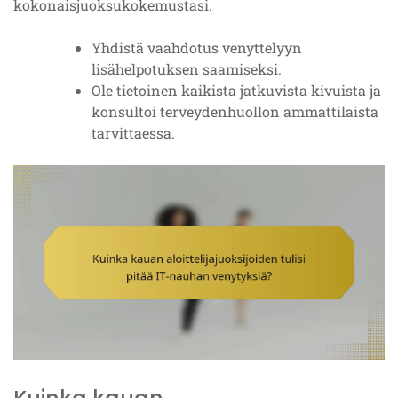
kokonaisjuoksukokemustasi.
Yhdistä vaahdotus venyttelyyn
lisähelpotuksen saamiseksi.
Ole tietoinen kaikista jatkuvista kivuista ja
konsultoi terveydenhuollon ammattilaista
tarvittaessa.