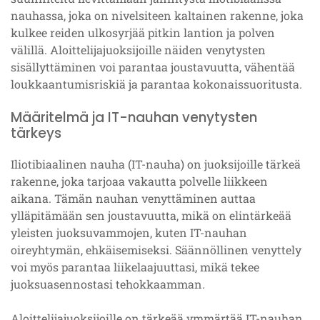
nauhassa, joka on nivelsiteen kaltainen rakenne, joka
kulkee reiden ulkosyrjää pitkin lantion ja polven
välillä. Aloittelijajuoksijoille näiden venytysten
sisällyttäminen voi parantaa joustavuutta, vähentää
loukkaantumisriskiä ja parantaa kokonaissuoritusta.
Määritelmä ja IT-nauhan venytysten
tärkeys
Iliotibiaalinen nauha (IT-nauha) on juoksijoille tärkeä
rakenne, joka tarjoaa vakautta polvelle liikkeen
aikana. Tämän nauhan venyttäminen auttaa
ylläpitämään sen joustavuutta, mikä on elintärkeää
yleisten juoksuvammojen, kuten IT-nauhan
oireyhtymän, ehkäisemiseksi. Säännöllinen venyttely
voi myös parantaa liikelaajuuttasi, mikä tekee
juoksuasennostasi tehokkaamman.
Aloittelijajuoksijoille on tärkeää ymmärtää IT-nauhan