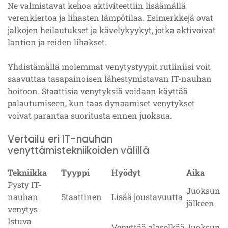
Ne valmistavat kehoa aktiviteettiin lisäämällä
verenkiertoa ja lihasten lämpötilaa. Esimerkkejä ovat
jalkojen heilautukset ja kävelykyykyt, jotka aktivoivat
lantion ja reiden lihakset.
Yhdistämällä molemmat venytystyypit rutiiniisi voit
saavuttaa tasapainoisen lähestymistavan IT-nauhan
hoitoon. Staattisia venytyksiä voidaan käyttää
palautumiseen, kun taas dynaamiset venytykset
voivat parantaa suoritusta ennen juoksua.
Vertailu eri IT-nauhan
venyttämistekniikoiden välillä
Tekniikka
Tyyppi
Hyödyt
Aika
Pysty IT-
Juoksun
nauhan
Staattinen
Lisää joustavuutta
jälkeen
venytys
Istuva
Venyttää alaselkää
Juoksun