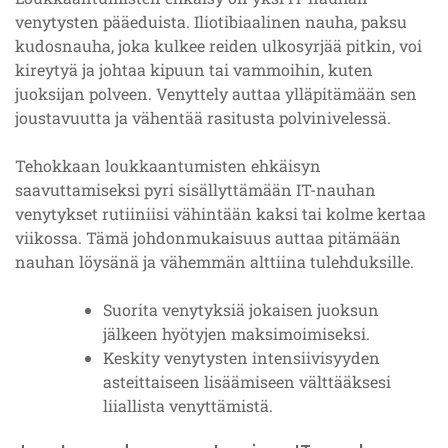
venytysten pääeduista. Iliotibiaalinen nauha, paksu
kudosnauha, joka kulkee reiden ulkosyrjää pitkin, voi
kireytyä ja johtaa kipuun tai vammoihin, kuten
juoksijan polveen. Venyttely auttaa ylläpitämään sen
joustavuutta ja vähentää rasitusta polvinivelessä.
Tehokkaan loukkaantumisten ehkäisyn
saavuttamiseksi pyri sisällyttämään IT-nauhan
venytykset rutiiniisi vähintään kaksi tai kolme kertaa
viikossa. Tämä johdonmukaisuus auttaa pitämään
nauhan löysänä ja vähemmän alttiina tulehduksille.
Suorita venytyksiä jokaisen juoksun
jälkeen hyötyjen maksimoimiseksi.
Keskity venytysten intensiivisyyden
asteittaiseen lisäämiseen välttääksesi
liiallista venyttämistä.